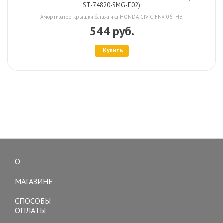
ST-74820-SMG-E02)
Амортизатор крышки багажника HONDA CIVIC FN# 06- HB
544 руб.
Купить
О
Toggle
navigation
МАГАЗИНЕ
СПОСОБЫ
ОПЛАТЫ