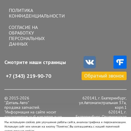
Toggle
navigation
ПОЛИТИКА
КОНФИДЕНЦИАЛЬНОСТИ
СОГЛАСИЕ НА
ОБРАБОТКУ
ПЕРСОНАЛЬНЫХ
ДАННЫХ
Смотрите наши страницы
Обратный звонок
+7 (343) 219-90-70
© 2015-2026
620141, г. Екатеринбург,
"Деталь Авто"
ул.Автомагистральная 37а,
продажа запчастей.
корп.1
"Информация на сайте носит
620141, г.
ознакомительный характер и не
Екатеринбург, Опалихинская
является публичной офертой,
16
Мы используем cookies для улучшения работы сайта, анализа трафика и персонализации.
определяемой положениями статьи
Телефон: +7 (343) 219-90-
Используя сайт или кликая на кнопку "Понятно", Вы соглашаетесь с нашей политикой
437 Гражданского кодекса РФ".
70
использования cookies.