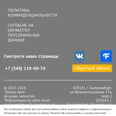
Toggle
navigation
ПОЛИТИКА
КОНФИДЕНЦИАЛЬНОСТИ
СОГЛАСИЕ НА
ОБРАБОТКУ
ПЕРСОНАЛЬНЫХ
ДАННЫХ
Смотрите наши страницы
Обратный звонок
+7 (343) 219-90-70
© 2015-2026
620141, г. Екатеринбург,
"Деталь Авто"
ул.Автомагистральная 37а,
продажа запчастей.
корп.1
"Информация на сайте носит
620141, г.
ознакомительный характер и не
Екатеринбург, Опалихинская
является публичной офертой,
16
Мы используем cookies для улучшения работы сайта, анализа трафика и персонализации.
определяемой положениями статьи
Телефон: +7 (343) 219-90-
Используя сайт или кликая на кнопку "Понятно", Вы соглашаетесь с нашей политикой