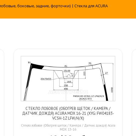
лобовые, боковые, задние, форточки)
|
Стекла для ACURA
СТЕКЛО ЛОБОВОЕ (ОБОГРЕВ ЩЕТОК / КАМЕРА /
ДАТЧИК ДОЖДЯ) ACURA MDX 16-21 (XYG: FW04183-
VCSH-1Z LFW/H/X)
Стекло лобовое (Обогрев щеток / Камера / Датчик дождя) Acura
MDX 13-16