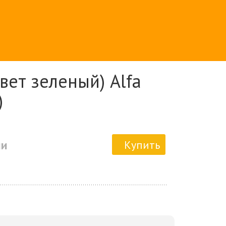
вет зеленый) Alfa
)
ии
Купить