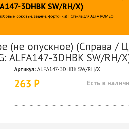
LFA147-3DHBK SW/RH/X)
лобовые, боковые, задние, форточки)
|
Стекла для ALFA ROMEO
е (не опускное) (Справа / Ц
G: ALFA147-3DHBK SW/RH/X
Артикул:
ALFA147-3DHBK SW/RH/X
263 Р
Есть в налич