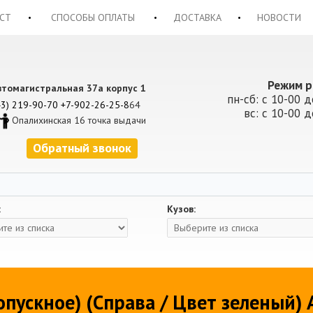
СТ
СПОСОБЫ ОПЛАТЫ
ДОСТАВКА
НОВОСТИ
Режим р
втомагистральная 37а корпус 1
пн-сб: с 10-00 д
43) 219-90-70
+7-902-26-25-8
64
вс: с 10-00 д
Опалихинская 16 точка выдачи
Обратный звонок
:
Кузов:
опускное) (Справа / Цвет зеленый) 