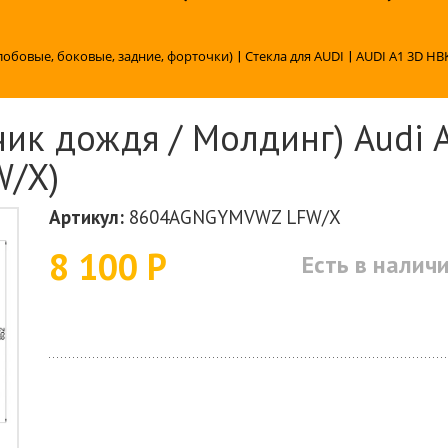
лобовые, боковые, задние, форточки)
|
Стекла для AUDI
|
AUDI A1 3D HBK
ик дождя / Молдинг) Audi A
/X)
Артикул:
8604AGNGYMVWZ LFW/X
8 100 Р
Есть в налич