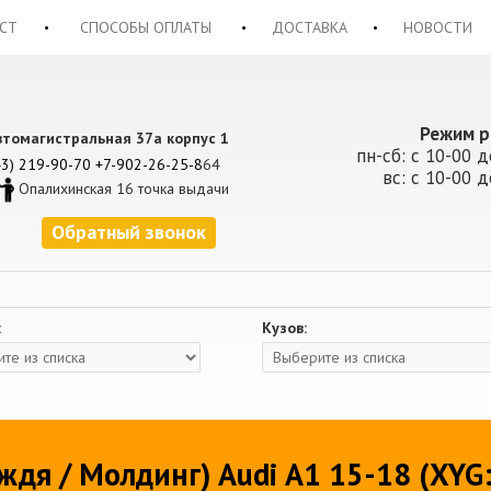
СТ
СПОСОБЫ ОПЛАТЫ
ДОСТАВКА
НОВОСТИ
Режим р
втомагистральная 37а корпус 1
пн-сб: с 10-00 д
43) 219-90-70
+7-902-26-25-8
64
вс: с 10-00 д
Опалихинская 16 точка выдачи
Обратный звонок
:
Кузов:
ждя / Молдинг) Audi A1 15-18 (XYG