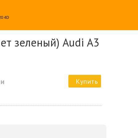
20 4D
ет зеленый) Audi A3
ии
Купить