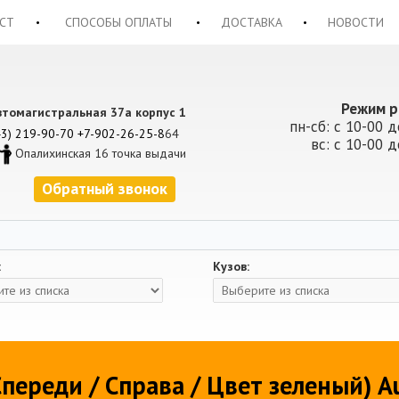
СТ
СПОСОБЫ ОПЛАТЫ
ДОСТАВКА
НОВОСТИ
Режим р
втомагистральная 37а корпус 1
пн-сб: с 10-00 д
43) 219-90-70
+7-902-26-25-8
64
вс: с 10-00 д
Опалихинская 16 точка выдачи
Обратный звонок
:
Кузов:
переди / Справа / Цвет зеленый) A