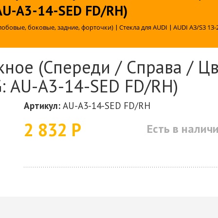
 AU-A3-14-SED FD/RH)
лобовые, боковые, задние, форточки)
|
Стекла для AUDI
|
AUDI A3/S3 13-
ное (Спереди / Справа / Цв
G: AU-A3-14-SED FD/RH)
Артикул:
AU-A3-14-SED FD/RH
2 832 Р
Есть в налич