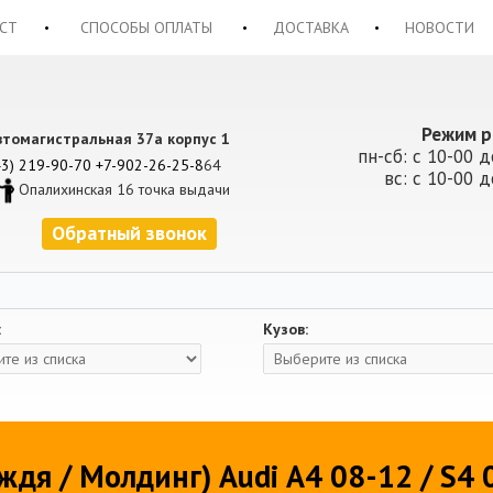
СТ
СПОСОБЫ ОПЛАТЫ
ДОСТАВКА
НОВОСТИ
Режим р
втомагистральная 37а корпус 1
пн-сб: с 10-00 д
43) 219-90-70
+7-902-26-25-8
64
вс: с 10-00 д
Опалихинская 16 точка выдачи
Обратный звонок
:
Кузов:
ждя / Молдинг) Audi A4 08-12 / S4 