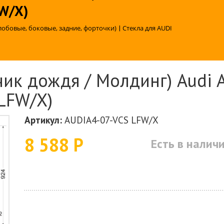
FW/X)
лобовые, боковые, задние, форточки)
|
Стекла для AUDI
ик дождя / Молдинг) Audi A
 LFW/X)
Артикул:
AUDIA4-07-VCS LFW/X
8 588 Р
Есть в налич