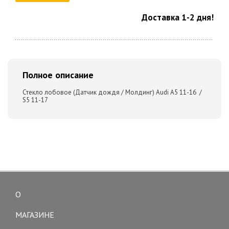
Доставка 1-2 дня!
Полное описание
Стекло лобовое (Датчик дождя / Молдинг) Audi A5 11-16 /
S5 11-17
О
Toggle
navigation
МАГАЗИНЕ