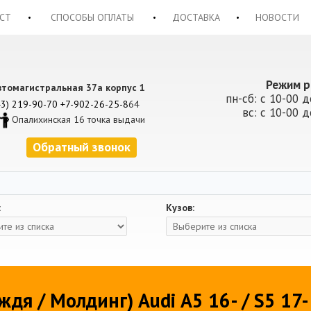
СТ
СПОСОБЫ ОПЛАТЫ
ДОСТАВКА
НОВОСТИ
Режим р
втомагистральная 37а корпус 1
пн-сб: с 10-00 д
43) 219-90-70
+7-902-26-25-8
64
вс: с 10-00 д
Опалихинская 16 точка выдачи
Обратный звонок
:
Кузов:
дя / Молдинг) Audi A5 16- / S5 17-