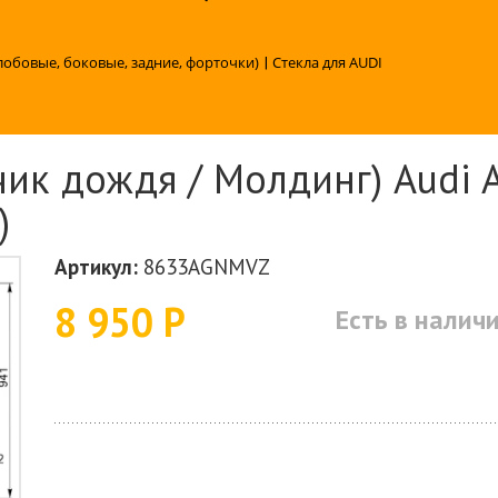
лобовые, боковые, задние, форточки)
|
Стекла для AUDI
ик дождя / Молдинг) Audi A5
)
Артикул:
8633AGNMVZ
8 950 Р
Есть в налич