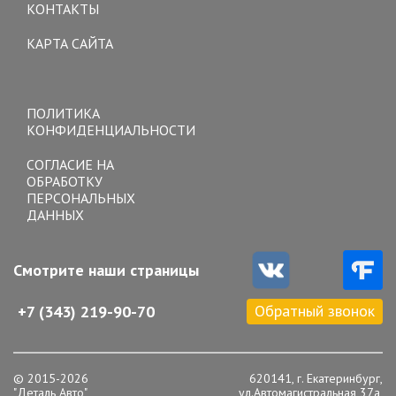
КОНТАКТЫ
КАРТА САЙТА
Toggle
navigation
ПОЛИТИКА
КОНФИДЕНЦИАЛЬНОСТИ
СОГЛАСИЕ НА
ОБРАБОТКУ
ПЕРСОНАЛЬНЫХ
ДАННЫХ
Смотрите наши страницы
Обратный звонок
+7 (343) 219-90-70
© 2015-2026
620141, г. Екатеринбург,
"Деталь Авто"
ул.Автомагистральная 37а,