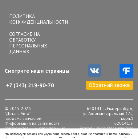
Toggle
navigation
ПОЛИТИКА
КОНФИДЕНЦИАЛЬНОСТИ
СОГЛАСИЕ НА
ОБРАБОТКУ
ПЕРСОНАЛЬНЫХ
ДАННЫХ
Смотрите наши страницы
Обратный звонок
+7 (343) 219-90-70
© 2015-2026
620141, г. Екатеринбург,
"Деталь Авто"
ул.Автомагистральная 37а,
продажа запчастей.
корп.1
"Информация на сайте носит
620141, г.
ознакомительный характер и не
Екатеринбург, Опалихинская
является публичной офертой,
16
Мы используем cookies для улучшения работы сайта, анализа трафика и персонализации.