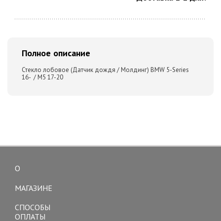
Полное описание
Стекло лобовое (Датчик дождя / Молдинг) BMW 5-Series
16- / M5 17-20
О
Toggle
navigation
МАГАЗИНЕ
СПОСОБЫ
ОПЛАТЫ