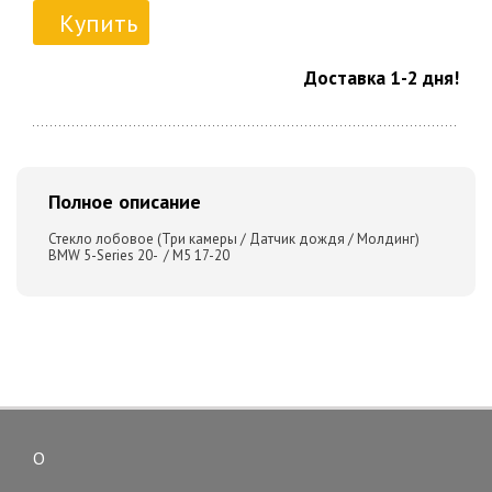
Купить
Доставка 1-2 дня!
Полное описание
Стекло лобовое (Три камеры / Датчик дождя / Молдинг)
BMW 5-Series 20- / M5 17-20
О
Toggle
navigation