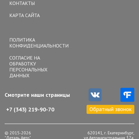
КОНТАКТЫ
КАРТА САЙТА
Toggle
navigation
ПОЛИТИКА
КОНФИДЕНЦИАЛЬНОСТИ
СОГЛАСИЕ НА
ОБРАБОТКУ
ПЕРСОНАЛЬНЫХ
ДАННЫХ
Смотрите наши страницы
Обратный звонок
+7 (343) 219-90-70
© 2015-2026
620141, г. Екатеринбург,
"Деталь Авто"
ул.Автомагистральная 37а,