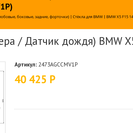
1P)
лобовые, боковые, задние, форточки)
|
Стёкла для BMW
|
BMW X5 F15 14
ера / Датчик дождя) BMW X
Артикул:
2473AGCCMV1P
40 425 Р