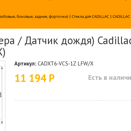
лобовые, боковые, задние, форточки)
|
Стекла для CADILLAC
|
CADILLAC 
ра / Датчик дождя) Cadilla
X)
Артикул:
CADXT6-VCS-1Z LFW/X
11 194 Р
Есть в налич