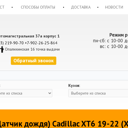
СТ
СПОСОБЫ ОПЛАТЫ
ДОСТАВКА
НОВОСТИ
Режим р
втомагистральная 37а корпус 1
пн-сб: с 10-00 д
43) 219-90-70
+7-902-26-25-8
64
вс: с 10-00 д
Опалихинская 16 точка выдачи
Обратный звонок
:
Кузов:
атчик дождя) Cadillac XT6 19-22 (