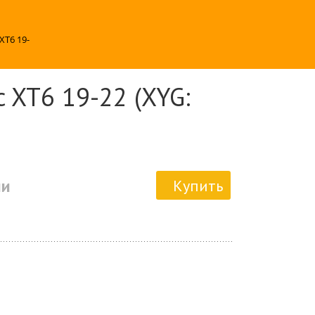
XT6 19-
c XT6 19-22 (XYG:
ии
Купить