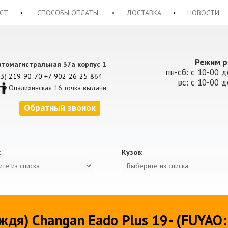
СТ
СПОСОБЫ ОПЛАТЫ
ДОСТАВКА
НОВОСТИ
Режим р
втомагистральная 37а корпус 1
пн-сб: с 10-00 д
43) 219-90-70
+7-902-26-25-8
64
вс: с 10-00 д
Опалихинская 16 точка выдачи
Обратный звонок
:
Кузов:
ждя) Changan Eado Plus 19- (FUYAO: