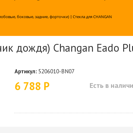
лобовые, боковые, задние, форточки)
|
Стекла для CHANGAN
ик дождя) Changan Eado Plu
Артикул:
5206010-BN07
6 788 Р
Есть в налич