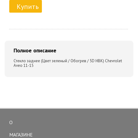
Купить
Полное описание
Стекло заднее (Цвет зеленый / Обогрев / 5D HBK) Chevrolet
Aveo 11-15
О
Toggle
navigation
МАГАЗИНЕ