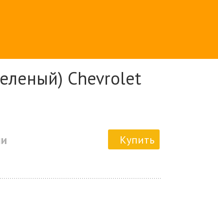
зеленый) Chevrolet
ии
Купить