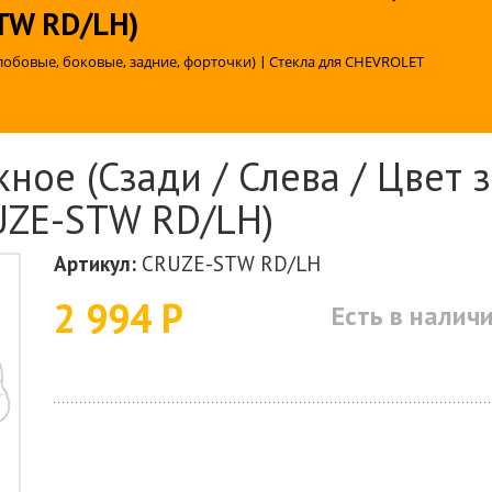
STW RD/LH)
лобовые, боковые, задние, форточки)
|
Стекла для CHEVROLET
ное (Сзади / Слева / Цвет 
RUZE-STW RD/LH)
Артикул:
CRUZE-STW RD/LH
2 994 Р
Есть в налич