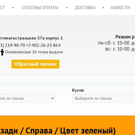
СТ
СПОСОБЫ ОПЛАТЫ
ДОСТАВКА
НОВОСТИ
Режим р
втомагистральная 37а корпус 1
пн-сб: с 10-00 д
43) 219-90-70
+7-902-26-25-8
64
вс: с 10-00 д
Опалихинская 16 точка выдачи
Обратный звонок
:
Кузов:
зади / Справа / Цвет зеленый)