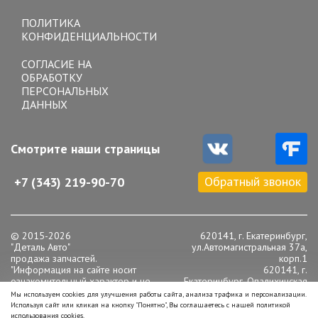
navigation
ПОЛИТИКА
КОНФИДЕНЦИАЛЬНОСТИ
СОГЛАСИЕ НА
ОБРАБОТКУ
ПЕРСОНАЛЬНЫХ
ДАННЫХ
Смотрите наши страницы
Обратный звонок
+7 (343) 219-90-70
© 2015-2026
620141, г. Екатеринбург,
"Деталь Авто"
ул.Автомагистральная 37а,
продажа запчастей.
корп.1
"Информация на сайте носит
620141, г.
ознакомительный характер и не
Екатеринбург, Опалихинская
является публичной офертой,
16
Мы используем cookies для улучшения работы сайта, анализа трафика и персонализации.
определяемой положениями статьи
Телефон: +7 (343) 219-90-
Используя сайт или кликая на кнопку "Понятно", Вы соглашаетесь с нашей политикой
437 Гражданского кодекса РФ".
70
использования cookies.