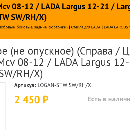
Mcv 08-12 / LADA Largus 12-21 / Lar
STW SW/RH/X)
лобовые, боковые, задние, форточки)
|
Стекла для LADA
|
LADA LARGUS 
е (не опускное) (Справа / Ц
Mcv 08-12 / LADA Largus 12-
 SW/RH/X)
Артикул:
LOGAN-STW SW/RH/X
2 450 Р
Есть в налич