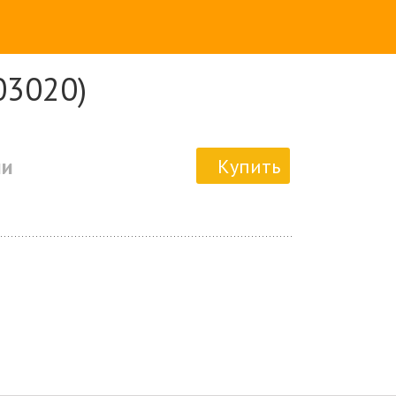
03020)
ии
Купить