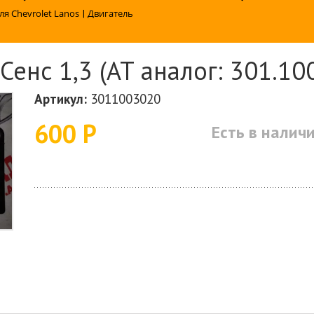
ля Chevrolet Lanos
|
Двигатель
енс 1,3 (AT аналог: 301.10
Артикул:
3011003020
600 Р
Есть в налич