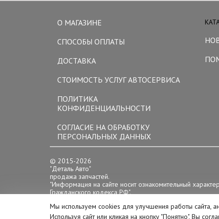
О МАГАЗИНЕ
КАТ
НО
СПОСОБЫ ОПЛАТЫ
ПО
ДОСТАВКА
СТОИМОСТЬ УСЛУГ АВТОСЕРВИСА
ПОЛИТИКА
КОНФИДЕНЦИАЛЬНОСТИ
СОГЛАСИЕ НА ОБРАБОТКУ
ПЕРСОНАЛЬНЫХ ДАННЫХ
© 2015-2026
"Деталь Авто"
продажа запчастей.
"Информация на сайте носит ознакомительный характе
Гражданского кодекса РФ".
Цена товара справочная
Мы используем cookies для улучшения работы сайта, а
Режим работы:
пн-сб с 10-00 до 19-00
Используя сайт или кликая на кнопку "Понятно", Вы сог