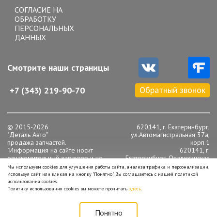
СОГЛАСИЕ НА
ОБРАБОТКУ
ПЕРСОНАЛЬНЫХ
ДАННЫХ
Смотрите наши страницы
Обратный звонок
+7 (343) 219-90-70
© 2015-2026
620141, г. Екатеринбург,
"Деталь Авто"
ул.Автомагистральная 37а,
продажа запчастей.
корп.1
"Информация на сайте носит
620141, г.
ознакомительный характер и не
Екатеринбург, Опалихинская
является публичной офертой,
16
Мы используем cookies для улучшения работы сайта, анализа трафика и персонализации.
определяемой положениями статьи
Телефон: +7 (343) 219-90-
Используя сайт или кликая на кнопку "Понятно", Вы соглашаетесь с нашей политикой
437 Гражданского кодекса РФ".
70
использования cookies.
Цена товара справочная
Политику использования cookies вы можете прочитать
здесь
.
Режим работы:
пн-сб с 10-00 до 19-00
вс с 10-00 до 18-00
Понятно