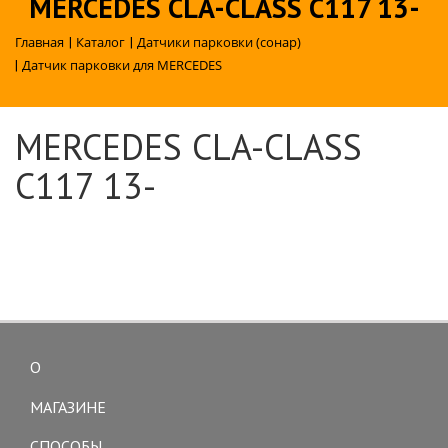
MERCEDES CLA-CLASS C117 13-
Главная
|
Каталог
|
Датчики парковки (сонар)
|
Датчик парковки для MERCEDES
MERCEDES CLA-CLASS
C117 13-
О
Toggle
navigation
МАГАЗИНЕ
СПОСОБЫ