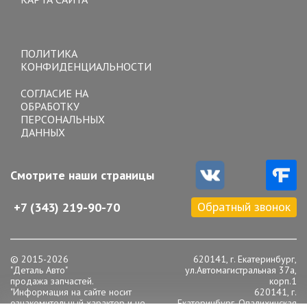
Toggle
navigation
ПОЛИТИКА
КОНФИДЕНЦИАЛЬНОСТИ
СОГЛАСИЕ НА
ОБРАБОТКУ
ПЕРСОНАЛЬНЫХ
ДАННЫХ
Смотрите наши страницы
Обратный звонок
+7 (343) 219-90-70
© 2015-2026
620141, г. Екатеринбург,
"Деталь Авто"
ул.Автомагистральная 37а,
продажа запчастей.
корп.1
"Информация на сайте носит
620141, г.
ознакомительный характер и не
Екатеринбург, Опалихинская