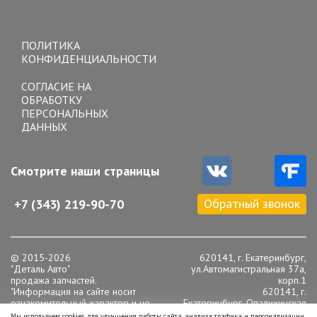
Toggle
navigation
ПОЛИТИКА
КОНФИДЕНЦИАЛЬНОСТИ
СОГЛАСИЕ НА
ОБРАБОТКУ
ПЕРСОНАЛЬНЫХ
ДАННЫХ
Смотрите наши страницы
Обратный звонок
+7 (343) 219-90-70
© 2015-2026
620141, г. Екатеринбург,
"Деталь Авто"
ул.Автомагистральная 37а,
продажа запчастей.
корп.1
"Информация на сайте носит
620141, г.
ознакомительный характер и не
Екатеринбург, Опалихинская
является публичной офертой,
16
Мы используем cookies для улучшения работы сайта, анализа трафика и персонализации.