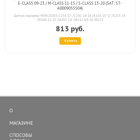
E-CLASS 09-23 / M-CLASS 11-15 / S-CLASS 13-20 (SAT: ST-
A0009055504)
Датчик парковки MERCEDES C238 17- /C292 14-18 /X156 13-17 /X253 15-
/W166 11-15 /W205 14- /W212 09-16 /W213
813 руб.
Купить
О
Toggle
navigation
МАГАЗИНЕ
СПОСОБЫ