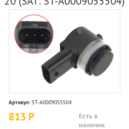
20 (SAT: ST-A0009055504)
Артикул:
ST-A0009055504
813 Р
Есть в
наличии