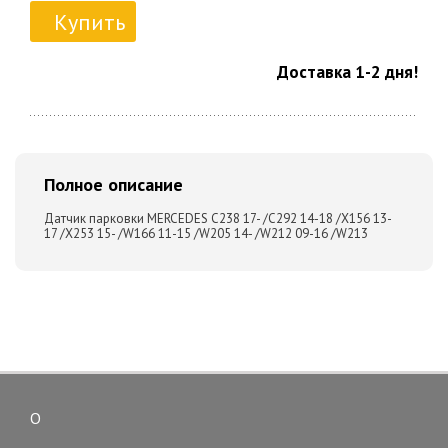
Купить
Доставка 1-2 дня!
Полное описание
Датчик парковки MERCEDES C238 17- /C292 14-18 /X156 13-
17 /X253 15- /W166 11-15 /W205 14- /W212 09-16 /W213
О
Toggle
navigation