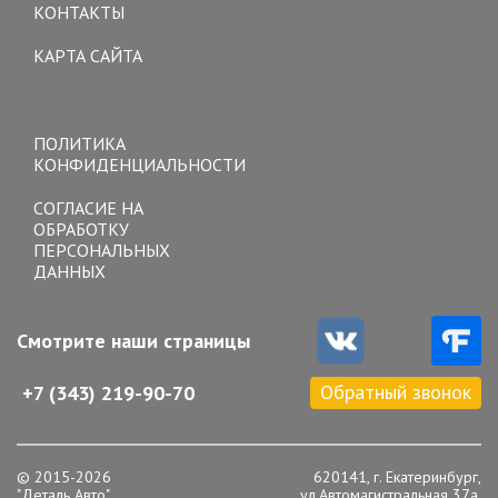
КОНТАКТЫ
КАРТА САЙТА
Toggle
navigation
ПОЛИТИКА
КОНФИДЕНЦИАЛЬНОСТИ
СОГЛАСИЕ НА
ОБРАБОТКУ
ПЕРСОНАЛЬНЫХ
ДАННЫХ
Смотрите наши страницы
Обратный звонок
+7 (343) 219-90-70
© 2015-2026
620141, г. Екатеринбург,
"Деталь Авто"
ул.Автомагистральная 37а,