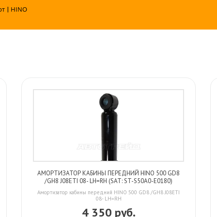
рт
|
HINO
АМОРТИЗАТОР КАБИНЫ ПЕРЕДНИЙ HINO 500 GD8
/GH8 J08ETI 08- LH=RH (SAT: ST-S50A0-E0180)
Амортизатор кабины передний HINO 500 GD8 /GH8 J08ETI
08- LH=RH
4 350 руб.