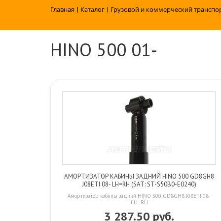
Главная
|
Каталог
|
Грузовой и коммерческий транспо
HINO 500 01-
АМОРТИЗАТОР КАБИНЫ ЗАДНИЙ HINO 500 GD8GH8
J08ETI 08- LH=RH (SAT: ST-S50B0-E0240)
Амортизатор кабины задний HINO 500 GD8GH8 J08ETI 08-
LH=RH
3 287.50 руб.