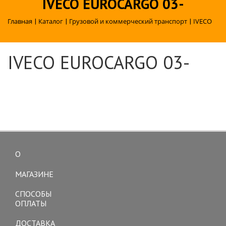
IVECO EUROCARGO 03-
Главная
|
Каталог
|
Грузовой и коммерческий транспорт
|
IVECO
IVECO EUROCARGO 03-
О
Toggle
navigation
МАГАЗИНЕ
СПОСОБЫ
ОПЛАТЫ
ДОСТАВКА