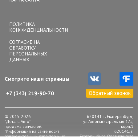
Toggle
navigation
ПОЛИТИКА
КОНФИДЕНЦИАЛЬНОСТИ
СОГЛАСИЕ НА
ОБРАБОТКУ
ПЕРСОНАЛЬНЫХ
ДАННЫХ
Смотрите наши страницы
Обратный звонок
+7 (343) 219-90-70
© 2015-2026
620141, г. Екатеринбург,
"Деталь Авто"
ул.Автомагистральная 37а,
продажа запчастей.
корп.1
"Информация на сайте носит
620141, г.
ознакомительный характер и не
Екатеринбург, Опалихинская