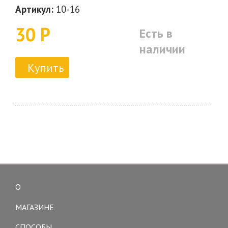
Артикул:
10-16
30 Р
Есть в
наличии
Купить
О
Toggle
navigation
МАГАЗИНЕ
СПОСОБЫ