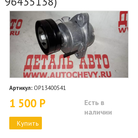
96435138)
Артикул:
OP13400541
1 500 Р
Есть в
наличии
Купить