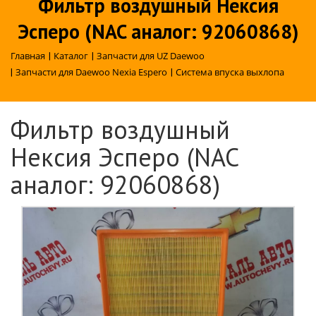
Фильтр воздушный Нексия
Эсперо (NAC аналог: 92060868)
Главная
|
Каталог
|
Запчасти для UZ Daewoo
|
Запчасти для Daewoo Nexia Espero
|
Система впуска выхлопа
Фильтр воздушный
Нексия Эсперо (NAC
аналог: 92060868)