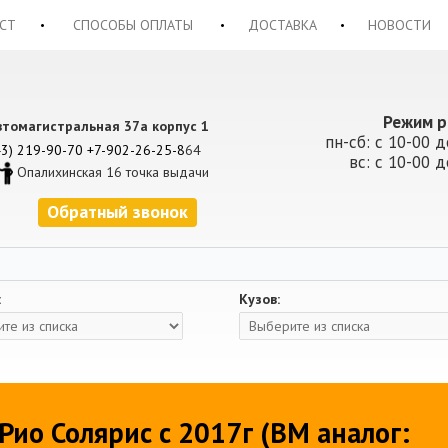
СТ
СПОСОБЫ ОПЛАТЫ
ДОСТАВКА
НОВОСТИ
Режим р
втомагистральная 37а корпус 1
пн-сб: с 10-00 д
43) 219-90-70
+7-902-26-25-8
64
вс: с 10-00 д
Опалихинская 16 точка выдачи
Обратный звонок
:
Кузов:
ио Солярис с 2017г (BM аналог: