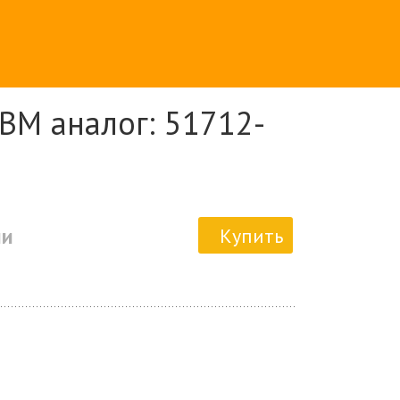
BM аналог: 51712-
ии
Купить