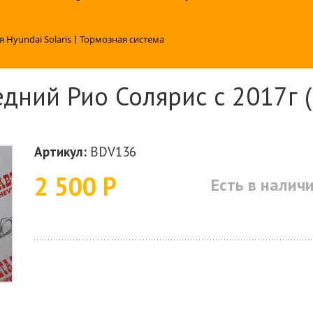
я Hyundai Solaris
|
Тормозная система
дний Рио Солярис с 2017г (
Артикул:
BDV136
2 500 Р
Есть в налич