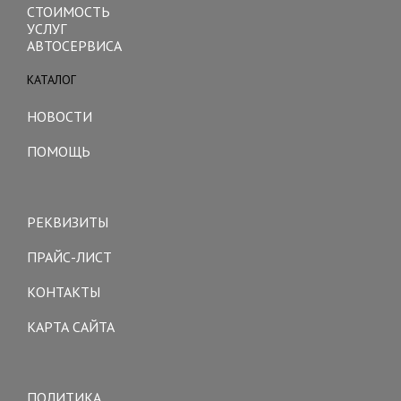
СТОИМОСТЬ
УСЛУГ
АВТОСЕРВИСА
КАТАЛОГ
Toggle
navigation
НОВОСТИ
ПОМОЩЬ
Toggle
navigation
РЕКВИЗИТЫ
ПРАЙС-ЛИСТ
КОНТАКТЫ
КАРТА САЙТА
Toggle
navigation
ПОЛИТИКА