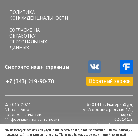
Toggle
navigation
ПОЛИТИКА
КОНФИДЕНЦИАЛЬНОСТИ
СОГЛАСИЕ НА
ОБРАБОТКУ
ПЕРСОНАЛЬНЫХ
ДАННЫХ
Смотрите наши страницы
Обратный звонок
+7 (343) 219-90-70
© 2015-2026
620141, г. Екатеринбург,
"Деталь Авто"
ул.Автомагистральная 37а,
продажа запчастей.
корп.1
"Информация на сайте носит
620141, г.
ознакомительный характер и не
Екатеринбург, Опалихинская
является публичной офертой,
16
Мы используем cookies для улучшения работы сайта, анализа трафика и персонализации.
определяемой положениями статьи
Телефон: +7 (343) 219-90-
Используя сайт или кликая на кнопку "Понятно", Вы соглашаетесь с нашей политикой