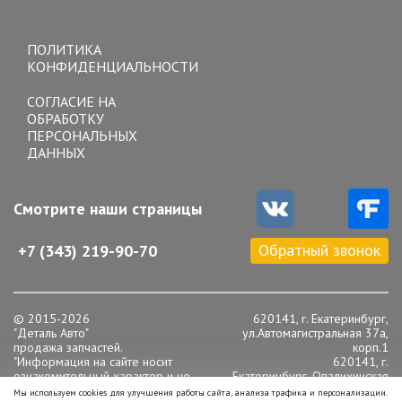
Toggle
navigation
ПОЛИТИКА
КОНФИДЕНЦИАЛЬНОСТИ
СОГЛАСИЕ НА
ОБРАБОТКУ
ПЕРСОНАЛЬНЫХ
ДАННЫХ
Смотрите наши страницы
Обратный звонок
+7 (343) 219-90-70
© 2015-2026
620141, г. Екатеринбург,
"Деталь Авто"
ул.Автомагистральная 37а,
продажа запчастей.
корп.1
"Информация на сайте носит
620141, г.
ознакомительный характер и не
Екатеринбург, Опалихинская
является публичной офертой,
16
Мы используем cookies для улучшения работы сайта, анализа трафика и персонализации.