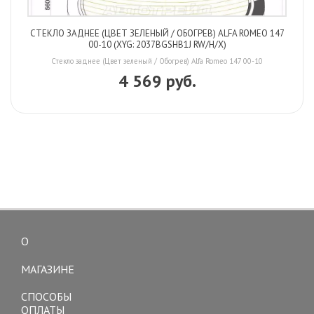
СТЕКЛО ЗАДНЕЕ (ЦВЕТ ЗЕЛЕНЫЙ / ОБОГРЕВ) ALFA ROMEO 147
00-10 (XYG: 2037BGSHB1J RW/H/X)
Стекло заднее (Цвет зеленый / Обогрев) Alfa Romeo 147 00-10
4 569 руб.
О
Toggle
navigation
МАГАЗИНЕ
СПОСОБЫ
ОПЛАТЫ