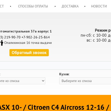
СТ
СПОСОБЫ ОПЛАТЫ
ДОСТАВКА
НОВОСТИ
Режим р
втомагистральная 37а корпус 1
пн-сб: с 10-00 д
43) 219-90-70
+7-902-26-25-8
64
вс: с 10-00 д
Опалихинская 16 точка выдачи
Обратный звонок
:
Кузов:
SX 10- / Citroen C4 Aircross 12-16 /