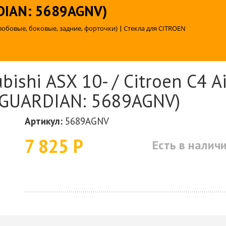
DIAN: 5689AGNV)
лобовые, боковые, задние, форточки)
|
Стекла для CITROEN
ishi ASX 10- / Citroen C4 Ai
(GUARDIAN: 5689AGNV)
Артикул:
5689AGNV
7 825 Р
Есть в налич