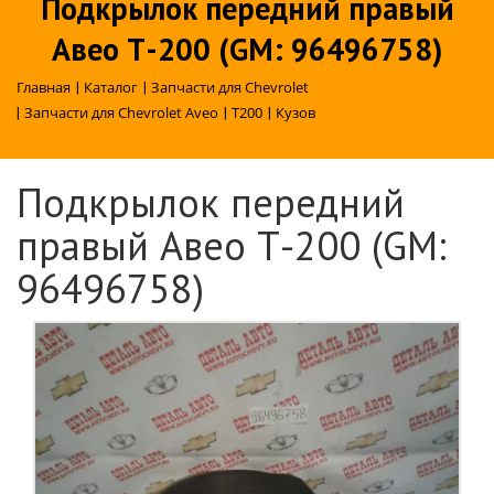
Подкрылок передний правый
Авео Т-200 (GM: 96496758)
Главная
|
Каталог
|
Запчасти для Chevrolet
|
Запчасти для Chevrolet Aveo
|
T200
|
Кузов
Подкрылок передний
правый Авео Т-200 (GM:
96496758)