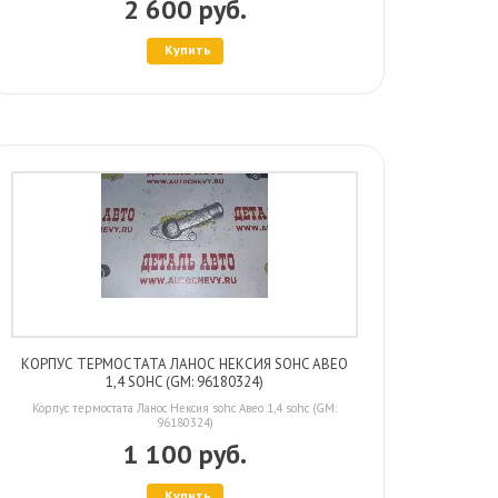
2 600 руб.
Купить
КОРПУС ТЕРМОСТАТА ЛАНОС НЕКСИЯ SOHC АВЕО
1,4 SOHC (GM: 96180324)
Корпус термостата Ланос Нексия sohc Авео 1,4 sohc (GM:
96180324)
1 100 руб.
Купить