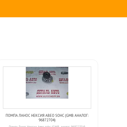
ПОМПА ЛАНОС НЕКСИЯ АВЕО SOHC (GMB АНАЛОГ:
96872704)
Помпа Ланос Нексия Авео sohc (GMB аналог: 96872704)