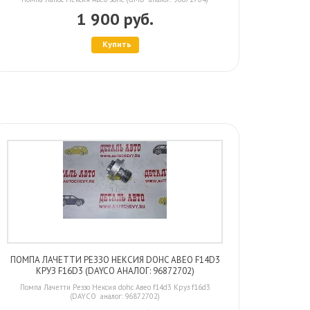
1 900 руб.
Купить
ПОМПА ЛАЧЕТТИ РЕЗЗО НЕКСИЯ DOHC АВЕО F14D3
КРУЗ F16D3 (DAYCO АНАЛОГ: 96872702)
Помпа Лачетти Реззо Нексия dohc Авео f14d3 Круз f16d3
(DAYCO аналог: 96872702)