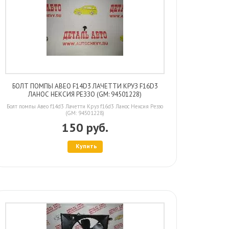
БОЛТ ПОМПЫ АВЕО F14D3 ЛАЧЕТТИ КРУЗ F16D3
ЛАНОС НЕКСИЯ РЕЗЗО (GM: 94501228)
Болт помпы Авео f14d3 Лачетти Круз f16d3 Ланос Нексия Реззо
(GM: 94501228)
150 руб.
Купить