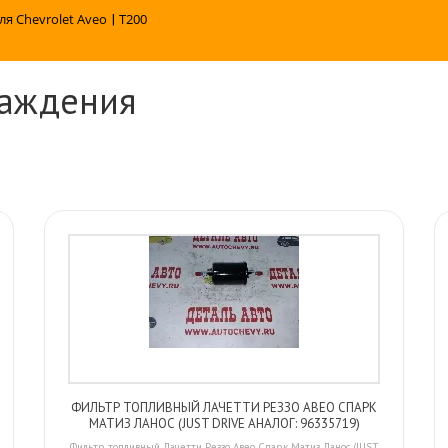
ля Chevrolet Aveo
|
T200
лаждения
ФИЛЬТР ТОПЛИВНЫЙ ЛАЧЕТТИ РЕЗЗО АВЕО СПАРК
МАТИЗ ЛАНОС (JUST DRIVE АНАЛОГ: 96335719)
Фильтр топливный Лачетти Реззо Авео Спарк Матиз Ланос (JUST