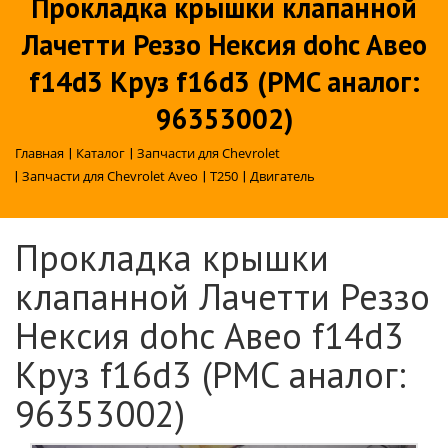
Прокладка крышки клапанной
Лачетти Реззо Нексия dohc Авео
f14d3 Круз f16d3 (PMC аналог:
96353002)
Главная
|
Каталог
|
Запчасти для Chevrolet
|
Запчасти для Chevrolet Aveo
|
T250
|
Двигатель
Прокладка крышки
клапанной Лачетти Реззо
Нексия dohc Авео f14d3
Круз f16d3 (PMC аналог:
96353002)