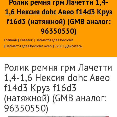
Ролик ремня грм Лачетти 1,4-
1,6 Нексия dohc Авео f14d3 Круз
f16d3 (натяжной) (GMB аналог:
96350550)
Главная
|
Каталог
|
Запчасти для Chevrolet
|
Запчасти для Chevrolet Aveo
|
T250
|
Двигатель
Ролик ремня грм Лачетти
1,4-1,6 Нексия dohc Авео
f14d3 Круз f16d3
(натяжной) (GMB аналог:
96350550)