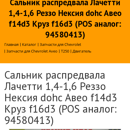
Сальник распредвала Лачетти
1,4-1,6 Реззо Нексия dohc Авео
f14d3 Круз f16d3 (POS аналог:
94580413)
Главная
|
Каталог
|
Запчасти для Chevrolet
|
Запчасти для Chevrolet Aveo
|
T250
|
Двигатель
Сальник распредвала
Лачетти 1,4-1,6 Реззо
Нексия dohc Авео f14d3
Круз f16d3 (POS аналог:
94580413)