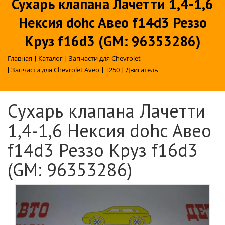
Сухарь клапана Лачетти 1,4-1,6
Нексия dohc Авео f14d3 Реззо
Круз f16d3 (GM: 96353286)
Главная
|
Каталог
|
Запчасти для Chevrolet
|
Запчасти для Chevrolet Aveo
|
T250
|
Двигатель
Сухарь клапана Лачетти
1,4-1,6 Нексия dohc Авео
f14d3 Реззо Круз f16d3
(GM: 96353286)