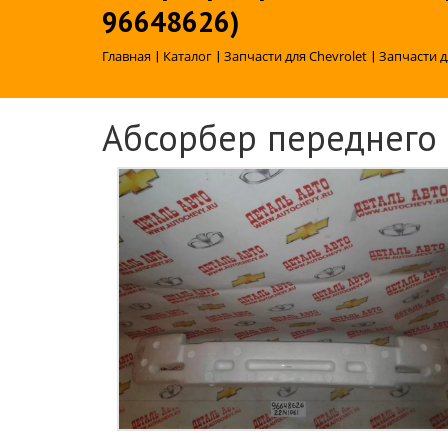
96648626)
Главная
|
Каталог
|
Запчасти для Chevrolet
|
Запчасти д
Абсорбер переднего 