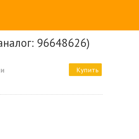
аналог: 96648626)
ии
Купить