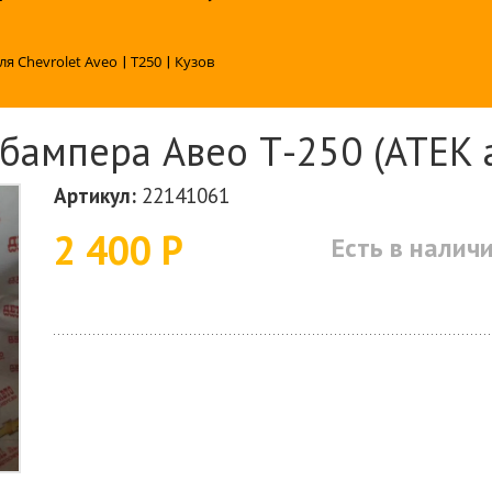
ля Chevrolet Aveo
|
T250
|
Кузов
бампера Авео Т-250 (ATEK 
Артикул:
22141061
2 400 Р
Есть в налич