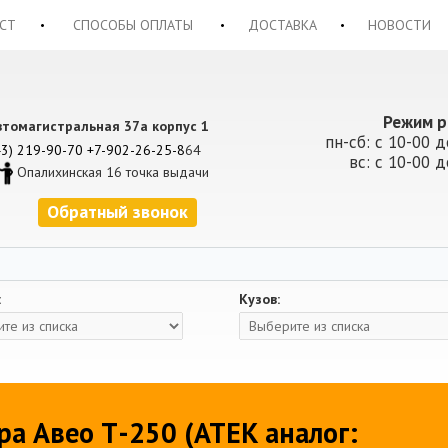
СТ
СПОСОБЫ ОПЛАТЫ
ДОСТАВКА
НОВОСТИ
Режим р
втомагистральная 37а корпус 1
пн-сб: с 10-00 д
43) 219-90-70
+7-902-26-25-8
64
вс: с 10-00 д
Опалихинская 16 точка выдачи
Обратный звонок
:
Кузов:
а Авео Т-250 (ATEK аналог: