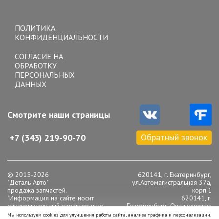
Toggle
navigation
ПОЛИТИКА
КОНФИДЕНЦИАЛЬНОСТИ
СОГЛАСИЕ НА
ОБРАБОТКУ
ПЕРСОНАЛЬНЫХ
ДАННЫХ
Смотрите наши страницы
Обратный звонок
+7 (343) 219-90-70
© 2015-2026
620141, г. Екатеринбург,
"Деталь Авто"
ул.Автомагистральная 37а,
продажа запчастей.
корп.1
"Информация на сайте носит
620141, г.
ознакомительный характер и не
Екатеринбург, Опалихинская
является публичной офертой,
16
Мы используем cookies для улучшения работы сайта, анализа трафика и персонализации.