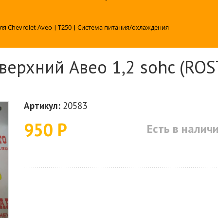
ля Chevrolet Aveo
|
T250
|
Система питания/охлаждения
верхний Авео 1,2 sohc (ROS
Артикул:
20583
950 Р
Есть в налич