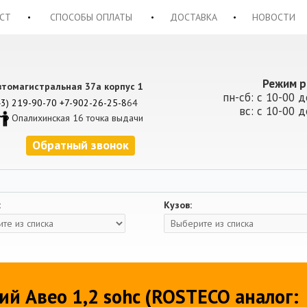
СТ
СПОСОБЫ ОПЛАТЫ
ДОСТАВКА
НОВОСТИ
Режим р
втомагистральная 37а корпус 1
пн-сб: с 10-00 д
43) 219-90-70
+7-902-26-25-8
64
вс: с 10-00 д
Опалихинская 16 точка выдачи
Обратный звонок
:
Кузов:
й Авео 1,2 sohc (ROSTECO аналог: