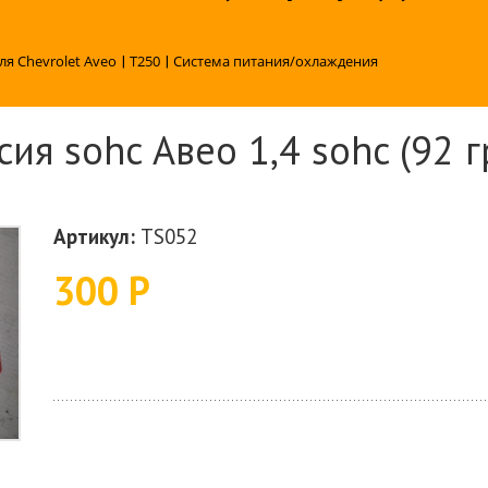
ля Chevrolet Aveo
|
T250
|
Система питания/охлаждения
ия sohc Авео 1,4 sohc (92 г
Артикул:
TS052
300 Р