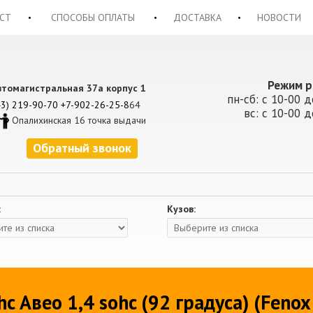
СТ
СПОСОБЫ ОПЛАТЫ
ДОСТАВКА
НОВОСТИ
Режим р
втомагистральная 37а корпус 1
пн-сб: с 10-00 д
43) 219-90-70
+7-902-26-25-8
64
вс: с 10-00 д
Опалихинская 16 точка выдачи
Обратный звонок
:
Кузов:
c Авео 1,4 sohc (92 градуса) (Fenox