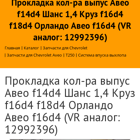
Прокладка кол-ра выпус Авео
f14d4 Шанс 1,4 Круз f16d4
f18d4 Орландо Авео f16d4 (VR
аналог: 12992396)
Главная
|
Каталог
|
Запчасти для Chevrolet
|
Запчасти для Chevrolet Aveo
|
T250
|
Система впуска выхлопа
Прокладка кол-ра выпус
Авео f14d4 Шанс 1,4 Круз
f16d4 f18d4 Орландо
Авео f16d4 (VR аналог:
12992396)