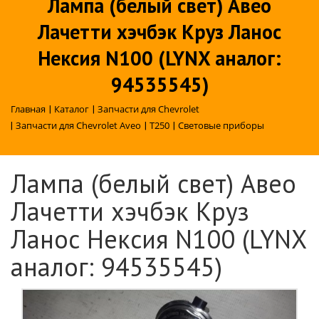
Лампа (белый свет) Авео
Лачетти хэчбэк Круз Ланос
Нексия N100 (LYNX аналог:
94535545)
Главная
|
Каталог
|
Запчасти для Chevrolet
|
Запчасти для Chevrolet Aveo
|
T250
|
Световые приборы
Лампа (белый свет) Авео
Лачетти хэчбэк Круз
Ланос Нексия N100 (LYNX
аналог: 94535545)