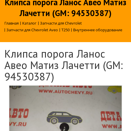
Клипса порога Ланос Авео Матиз
Лачетти (GM: 94530387)
Главная
|
Каталог
|
Запчасти для Chevrolet
|
Запчасти для Chevrolet Aveo
|
T250
|
Внутреннее оборудование
Клипса порога Ланос
Авео Матиз Лачетти (GM:
94530387)