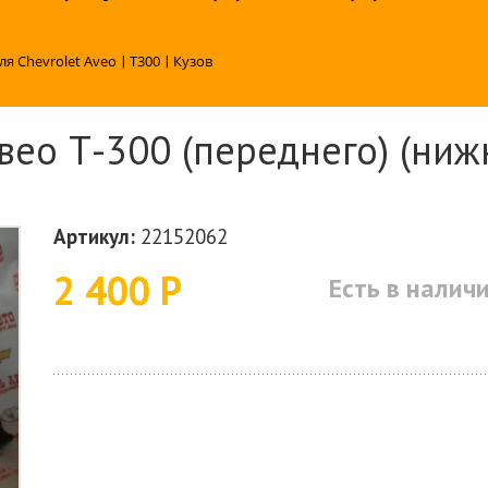
ля Chevrolet Aveo
|
T300
|
Кузов
ео Т-300 (переднего) (нижн
Артикул:
22152062
2 400 Р
Есть в налич