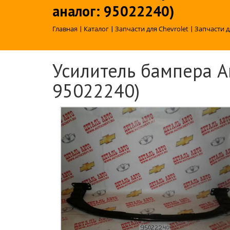
аналог: 95022240)
Главная
|
Каталог
|
Запчасти для Chevrolet
|
Запчасти д
Усилитель бампера Ав
95022240)