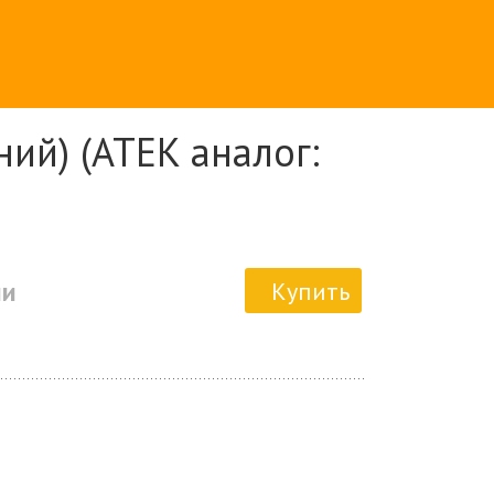
ий) (ATEK аналог:
ии
Купить