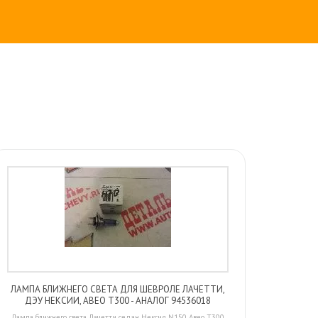
ЛАМПА БЛИЖНЕГО СВЕТА ДЛЯ ШЕВРОЛЕ ЛАЧЕТТИ,
ДЭУ НЕКСИИ, АВЕО Т300 - АНАЛОГ 94536018
Лампа ближнего света Лачетти седан Нексия N150 Авео Т300