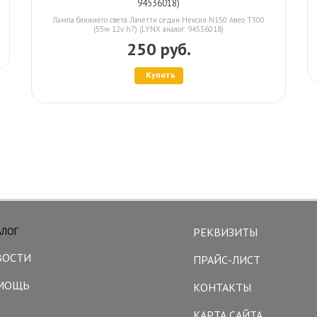
94536018)
Лампа ближнего света Лачетти седан Нексия N150 Авео Т300
(55w 12v h7) (LYNX аналог: 94536018)
250 руб.
Купить
АЛОГ
РЕКВИЗИТЫ
ВОСТИ
ПРАЙС-ЛИСТ
МОЩЬ
КОНТАКТЫ
КАРТА САЙТА