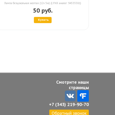
Лампа безцокольная желтая (12v 5w) (LYNX аналог: 94535581)
50 руб.
Купить
Смотрите наши
страницы
+7 (343) 219-90-70
Обратный звонок