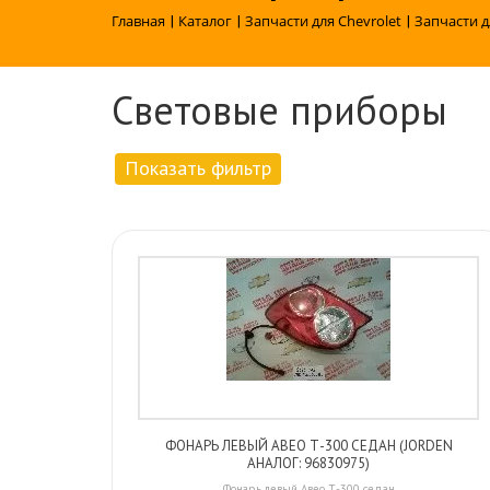
Главная
|
Каталог
|
Запчасти для Chevrolet
|
Запчасти д
Световые приборы
Показать фильтр
ФОНАРЬ ЛЕВЫЙ АВЕО Т-300 СЕДАН (JORDEN
АНАЛОГ: 96830975)
Фонарь левый Авео Т-300 седан