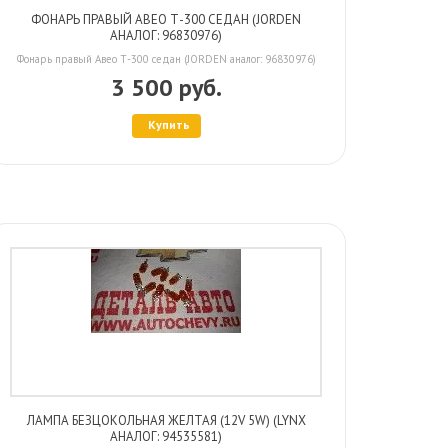
ФОНАРЬ ПРАВЫЙ АВЕО Т-300 СЕДАН (JORDEN
АНАЛОГ: 96830976)
Фонарь правый Авео Т-300 седан (JORDEN аналог: 96830976)
3 500 руб.
Купить
ЛАМПА БЕЗЦОКОЛЬНАЯ ЖЕЛТАЯ (12V 5W) (LYNX
АНАЛОГ: 94535581)