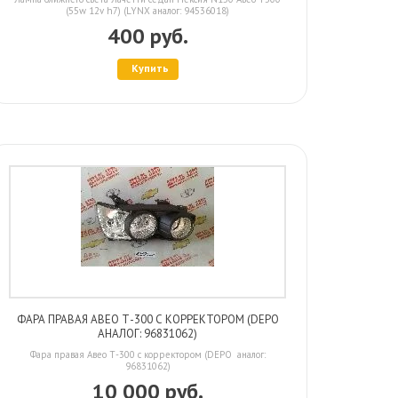
(55w 12v h7) (LYNX аналог: 94536018)
400 руб.
Купить
ФАРА ПРАВАЯ АВЕО Т-300 С КОРРЕКТОРОМ (DEPO
АНАЛОГ: 96831062)
Фара правая Авео Т-300 с корректором (DEPO аналог:
96831062)
10 000 руб.